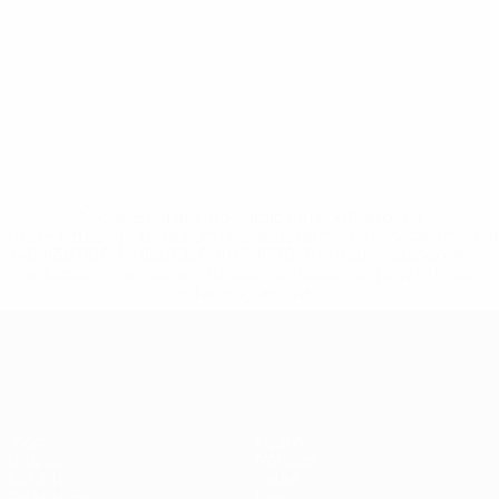
* Suspensa até indicação em contrário. <a
href='https://pt.uefa.com/insideuefa/mediaservices/medi
148df3b7106d-c8b619c60f97-1000--fifa-uefa-suspendem-
equipas-e-seleccoes-russas-de-todas-as-prov/'>Mais
informações</a>
Qualificação Europeia
Jogos
Equipas
Grupos
Notícias
UEFA.tv
Sobre
Estatísticas
Loja