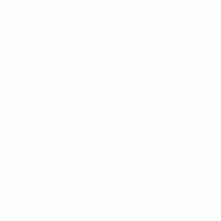
11/12/1995 (30)
Estatísticas-chave
Ver todas as estatísticas
1
90
Jogos disputados
Minutos jogados
1
2
Golos
Desarmes
6
88%
Recuperações de bola
Eficácia de passe (%)
28,15
10,09
Velocidade máxima (km/h)
Distância percorrida (km)
1
0
Cartões amarelos
Cartões vermelhos