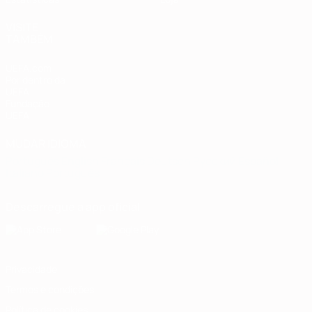
VISITE
TAMBÉM
UEFA.com
Por dentro da
UEFA
Fundação
UEFA
MUDAR IDIOMA
Português
English
Français
Deutsch
Русский
Español
Italiano
Português
Descarregue a app oficial
Privacidade
Termos e condições
Política de cookies