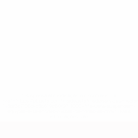
* Suspensa até indicação em contrário. <a
href='https://pt.uefa.com/insideuefa/mediaservices/medi
148df3b7106d-c8b619c60f97-1000--fifa-uefa-suspendem-
equipas-e-seleccoes-russas-de-todas-as-prov/'>Mais
informações</a>
Qualificação Europeia