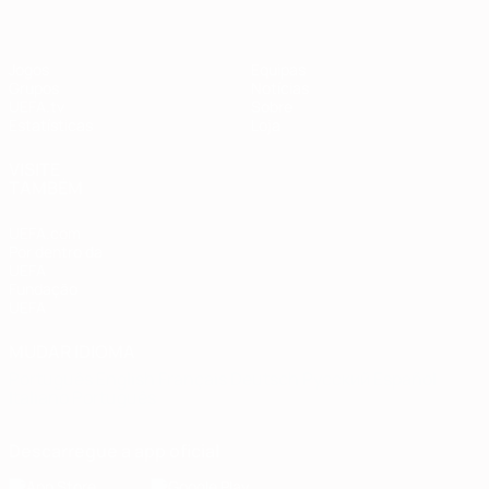
Jogos
Equipas
Grupos
Notícias
UEFA.tv
Sobre
Estatísticas
Loja
VISITE
TAMBÉM
UEFA.com
Por dentro da
UEFA
Fundação
UEFA
MUDAR IDIOMA
Português
English
Français
Deutsch
Русский
Español
Italiano
Português
Descarregue a app oficial