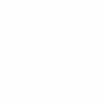
DATA DE NASCIMENTO
07/3/1997 (29)
Estatísticas-chave
Ver todas as estatísticas
5
236
Jogos disputados
Minutos jogados
33,72 méd. por jogo
0
4
Golos
Total de remates
0,58 méd. por jogo
0
76,2%
Assistências
Eficácia de passe (%)
31,26
27,34
Velocidade máxima (km/h)
Distância percorrida (km)
29,43 méd. por jogo
3,91 méd. por jogo
1
0
Cartões amarelos
Cartões vermelhos
0,15 méd. por jogo