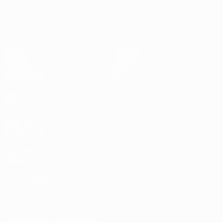
Jogos
Equipas
Grupos
Notícias
UEFA.tv
Sobre
Estatísticas
Loja
VISITE
TAMBÉM
UEFA.com
Por dentro da
UEFA
Fundação
UEFA
MUDAR IDIOMA
Português
English
Français
Deutsch
Русский
Español
Italiano
Português