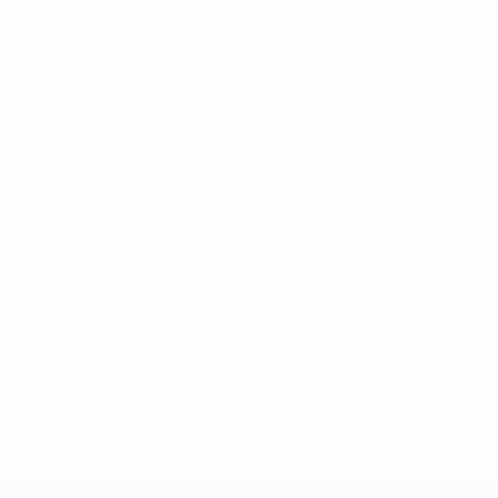
* Suspensa até indicação em contrário. <a
href='https://pt.uefa.com/insideuefa/mediaservices/medi
148df3b7106d-c8b619c60f97-1000--fifa-uefa-suspendem-
equipas-e-seleccoes-russas-de-todas-as-prov/'>Mais
informações</a>
Qualificação Europeia