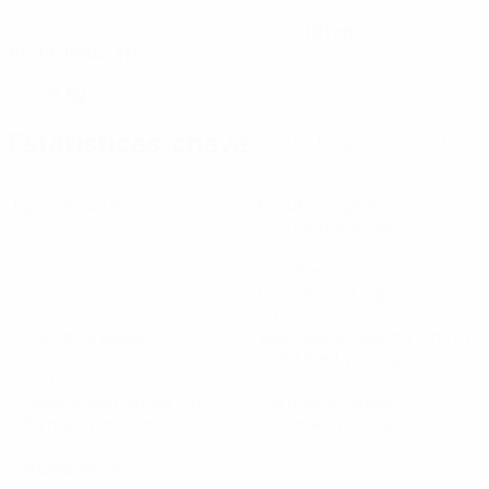
181 cm
DATA DE NASCIMENTO
ALTURA
05/12/1994 (31)
74 kg
PESO
Estatísticas-chave
Ver todas as estatísticas
6
441
Jogos disputados
Minutos jogados
73,5 méd. por jogo
0
1
Golos
Assistências
0,17 méd. por jogo
77%
29,62
Eficácia de passe (%)
Velocidade máxima (km/h)
27,29 méd. por jogo
53,59
2
Distância percorrida (km)
Cartões amarelos
8,94 méd. por jogo
0,34 méd. por jogo
0
Cartões vermelhos