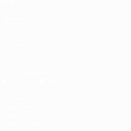
TAMBÉM
UEFA.com
Por dentro da
UEFA
Fundação
UEFA
MUDAR IDIOMA
Português
English
Français
Deutsch
Русский
Español
Italiano
Português
Descarregue a app oficial
Privacidade
Termos e condições
Política de cookies
Definições de cookies