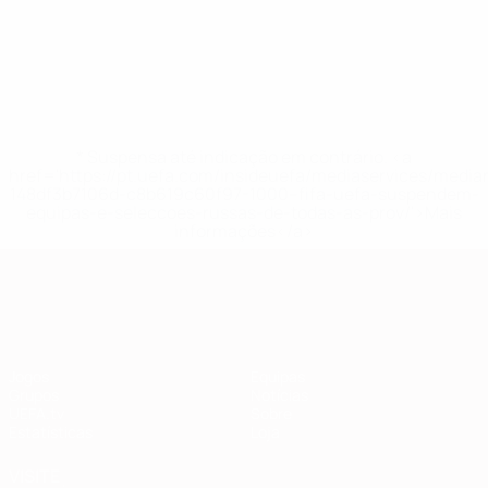
* Suspensa até indicação em contrário. <a
href='https://pt.uefa.com/insideuefa/mediaservices/medi
148df3b7106d-c8b619c60f97-1000--fifa-uefa-suspendem-
equipas-e-seleccoes-russas-de-todas-as-prov/'>Mais
informações</a>
Qualificação Europeia
Jogos
Equipas
Grupos
Notícias
UEFA.tv
Sobre
Estatísticas
Loja
VISITE