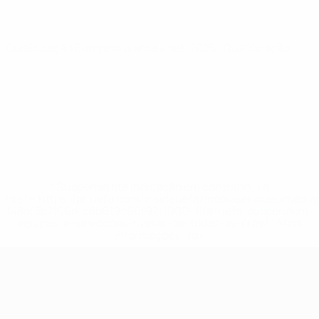
Qualificação Europeia
quinta 4 set. 2025
· Qualificação
* Suspensa até indicação em contrário. <a
href='https://pt.uefa.com/insideuefa/mediaservices/medi
148df3b7106d-c8b619c60f97-1000--fifa-uefa-suspendem-
equipas-e-seleccoes-russas-de-todas-as-prov/'>Mais
informações</a>
Qualificação Europeia