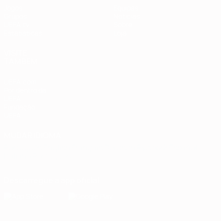
Jogos
Equipas
Grupos
Notícias
UEFA.tv
Sobre
Estatísticas
Loja
VISITE
TAMBÉM
UEFA.com
Por dentro da
UEFA
Fundação
UEFA
MUDAR IDIOMA
Português
English
Français
Deutsch
Русский
Español
Italiano
Português
Descarregue a app oficial