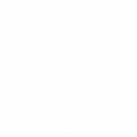
* Suspensa até indicação em contrário. <a
href='https://pt.uefa.com/insideuefa/mediaservices/medi
148df3b7106d-c8b619c60f97-1000--fifa-uefa-suspendem-
equipas-e-seleccoes-russas-de-todas-as-prov/'>Mais
informações</a>
Qualificação Europeia