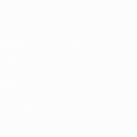
Jogos
Equipas
Grupos
Notícias
UEFA.tv
Sobre
Estatísticas
Loja
VISITE
TAMBÉM
UEFA.com
Por dentro da
UEFA
Fundação
UEFA
MUDAR IDIOMA
Português
English
Français
Deutsch
Русский
Español
Italiano
Português