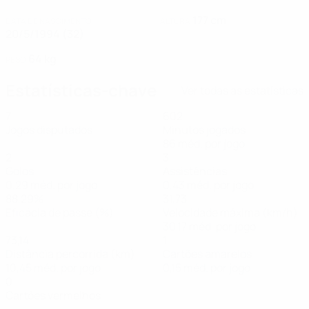
177 cm
DATA DE NASCIMENTO
ALTURA
20/5/1994 (32)
64 kg
PESO
Estatísticas-chave
Ver todas as estatísticas
7
602
Jogos disputados
Minutos jogados
86 méd. por jogo
2
3
Golos
Assistências
0,29 méd. por jogo
0,43 méd. por jogo
88,29%
31,73
Eficácia de passe (%)
Velocidade máxima (km/h)
30,17 méd. por jogo
73,14
1
Distância percorrida (km)
Cartões amarelos
10,45 méd. por jogo
0,15 méd. por jogo
0
Cartões vermelhos