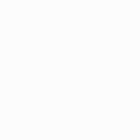
Jogos
Equipas
Grupos
Notícias
UEFA.tv
Sobre
Estatísticas
Loja
VISITE
TAMBÉM
UEFA.com
Por dentro da
UEFA
Fundação
UEFA
MUDAR IDIOMA
Português
English
Français
Deutsch
Русский
Español
Italiano
Português