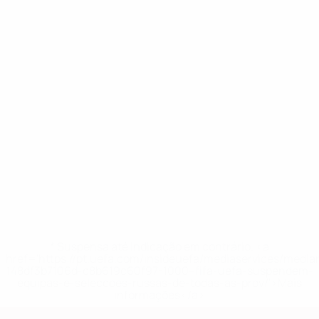
* Suspensa até indicação em contrário. <a
href='https://pt.uefa.com/insideuefa/mediaservices/medi
148df3b7106d-c8b619c60f97-1000--fifa-uefa-suspendem-
equipas-e-seleccoes-russas-de-todas-as-prov/'>Mais
informações</a>
Qualificação Europeia