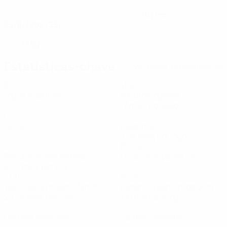
181 cm
DATA DE NASCIMENTO
ALTURA
25/8/1992 (33)
77 kg
PESO
Estatísticas-chave
Ver todas as estatísticas
6
462
Jogos disputados
Minutos jogados
77 méd. por jogo
0
2
Golos
Desarmes
0,34 méd. por jogo
16
85,5%
Recuperações de bola
Eficácia de passe (%)
2,67 méd. por jogo
31,71
46,84
Velocidade máxima (km/h)
Distância percorrida (km)
29,35 méd. por jogo
7,81 méd. por jogo
0
0
Cartões amarelos
Cartões vermelhos