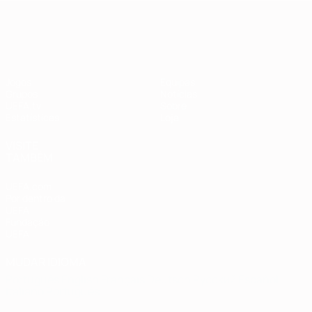
Qualificação Europeia
Jogos
Equipas
Grupos
Notícias
UEFA.tv
Sobre
Estatísticas
Loja
VISITE
TAMBÉM
UEFA.com
Por dentro da
UEFA
Fundação
UEFA
MUDAR IDIOMA
Português
English
Français
Deutsch
Русский
Español
Italiano
Português