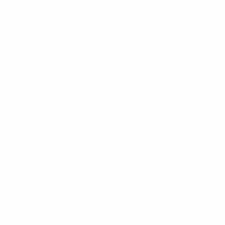
Qualificação Europeia
terça 31 mar. 2026
· Finais do play-off
Qualificação Europeia
quinta 26 mar. 2026
· Meias-finais
do play-off
* Suspensa até indicação em contrário. <a
href='https://pt.uefa.com/insideuefa/mediaservices/medi
148df3b7106d-c8b619c60f97-1000--fifa-uefa-suspendem-
equipas-e-seleccoes-russas-de-todas-as-prov/'>Mais
informações</a>