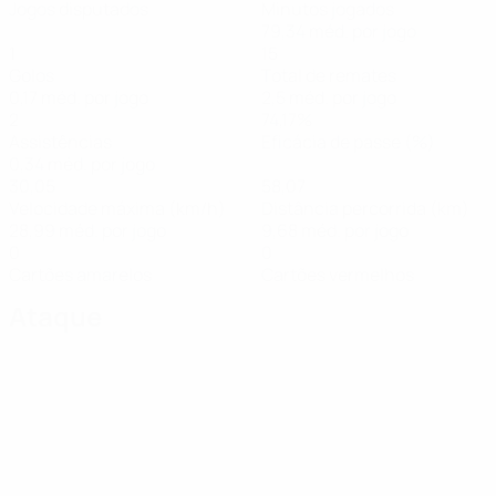
Jogos disputados
Minutos jogados
79,34 méd. por jogo
1
15
Golos
Total de remates
0,17 méd. por jogo
2,5 méd. por jogo
2
74,17%
Assistências
Eficácia de passe (%)
0,34 méd. por jogo
30,05
58,07
Velocidade máxima (km/h)
Distância percorrida (km)
28,99 méd. por jogo
9,68 méd. por jogo
0
0
Cartões amarelos
Cartões vermelhos
Ataque