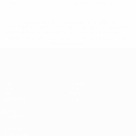
Cartões amarelos
Cartões vermelhos
* Suspensa até indicação em contrário. <a
href='https://pt.uefa.com/insideuefa/mediaservices/medi
148df3b7106d-c8b619c60f97-1000--fifa-uefa-suspendem-
equipas-e-seleccoes-russas-de-todas-as-prov/'>Mais
informações</a>
Qualificação Europeia
Jogos
Equipas
Grupos
Notícias
UEFA.tv
Sobre
Estatísticas
Loja
VISITE
TAMBÉM
UEFA.com
Por dentro da