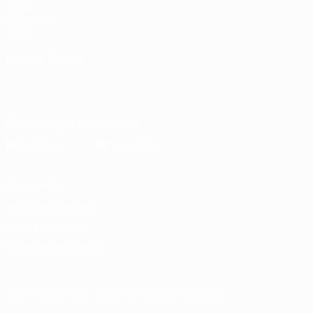
UEFA
Fundação
UEFA
MUDAR IDIOMA
Português
English
Français
Deutsch
Русский
Español
Italiano
Português
Descarregue a app oficial
Privacidade
Termos e condições
Política de cookies
Definições de cookies
© 1998-2026 UEFA. Todos os direitos reservados