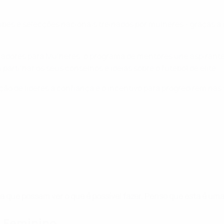
ubes e selecções nacionais treinados por mulheres - graças a
dores para Mulheres, o programa de mentores une aspirantes
artilhar os seus conselhos e ideias sobre o futebol de elite.
ão de líderes a confiança e o incentivo para progredirem na
 que possam ver o que é possível fazer. Penso que esta é uma
 Feminino