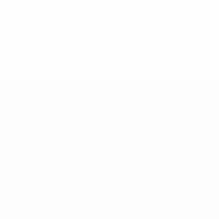
utebol Feminino
lvimento de Treinadores Femininos da UEFA ou no