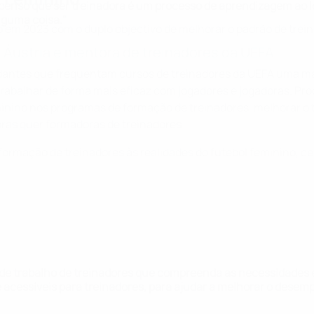
 penso que ser treinadora é um processo de aprendizagem ao l
lguma coisa."
m 2023 com o duplo objectivo de melhorar o padrão de treino
a Áustria e mentora de treinadores da UEFA
studantes que frequentam cursos de treinadores da UEFA uma 
rabalhar de forma mais eficaz com jogadores e jogadoras. Pro
eminino nos programas de formação de treinadores, melhorar o t
ras quer formadoras de treinadores.
 formação de treinadores às realidades do futebol feminino, c
de trabalho de treinadores que compreenda as necessidades e
e acessíveis para treinadores, para ajudar a melhorar o desem