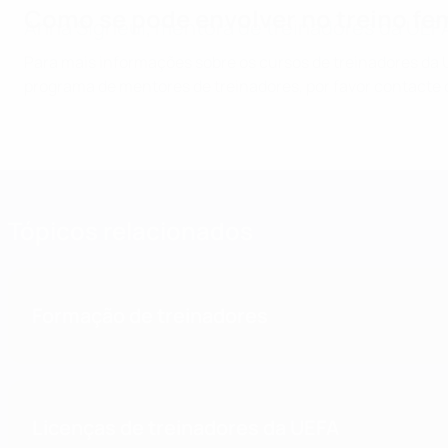
Como se pode envolver no treino fe
Anna Signeul, mentora de treinadores da UEF
Para mais informações sobre os cursos de treinadores da
programa de mentores de treinadores, por favor contacte 
Tópicos relacionados
Formação de treinadores
Licenças de treinadores da UEFA