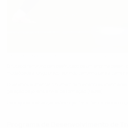
A treinadora da selecção de Inglaterra, Sarina Wiegman, supervisi
AFP via Getty Images
O futebol feminino tem desfrutado de um enorme desenvol
modalidade a longo prazo, abrindo caminho para a carreira
Queremos aumentar o número de treinadoras licenciadas pel
geração de jovens a nível da formação (raízes).
Para ajudar a alcançar estes objectivos, temos vários prog
Programa de Desenvolvimento de Tr