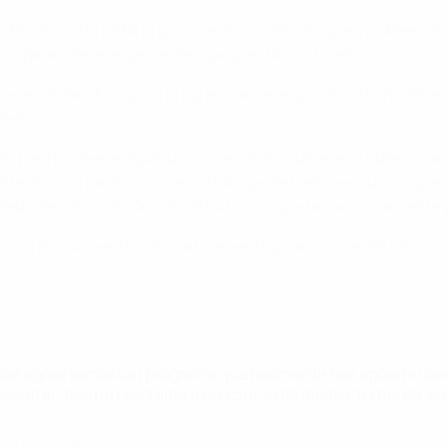
 Feminino da UEFA proporciona um caminho para a obtenção de
u para líderes experientes que já estão no futebol.
tas em toda a Europa, o programa abre as portas a treinadora
dade.
s para Mulheres ajudou mais de 1.600 mulheres a obter uma 
te técnico para cursos e workshops de treino exclusivos par
 Futebol Feminino do Ano da UEFA foi composta exclusivamente
B, A ou Pro aumentou dramaticamente para mais de 20.000 -
mas agora temos um programa que realmente nos apoia no de
centrar-nos no programa e concluí-lo da melhor forma de ac
ina do Chelsea