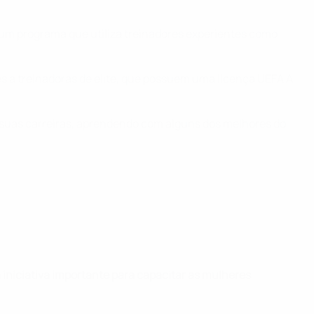
 um programa que utiliza treinadores experientes como
 a treinadoras de elite, que possuem uma licença UEFA A
s suas carreiras, aprendendo com alguns dos melhores do
 iniciativa importante para capacitar as mulheres