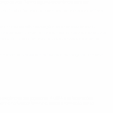
ongo da vida. Tenho alguma experiência para dar,
 no futebol feminino e criar mais caminhos e incentivos
maior compreensão das exigências e necessidades do
cura também tornar os cursos mais inclusivos e atractivos
reino do futebol feminino a todos os níveis e aumentar o
entrando-se nos aspectos físicos e psicológicos do treino
 exigências das jogadoras. A UEFA e as federações
penho no futebol feminino, desde a formação até ao