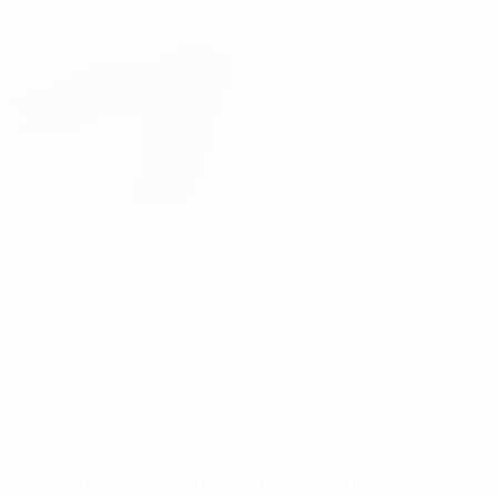
ona uma sessão de treino
vimento em muitas áreas nos últimos anos e continuamos a e
 de jovens treinadoras e jogadoras atingirem o seu potencial.
a UEFA que trabalham no futebol a todos os níveis, desde clu
ramas que estão a atrair mais mulheres para o jogo.
einadoras de Futebol Feminino da UEF