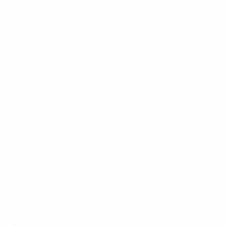
O Programa de Desenvolvimento de Treinadoras de Futebol
para quem está a dar os primeiros passos como treinadora o
Ao fornecer apoio financeiro e bolsas de estudo a candida
feminino e ajudar-nos a continuar a desenvolver a modali
Desde 2016, o Programa de Desenvolvimento de Treinadora
de estudo para formadoras de treinadoras, bem como supor
2022, quando pela primeira vez a lista para Treinador de
Em 2023, o número de treinadoras com licenças UEFA C, 
"Como mulheres, muitas vezes falta-nos autoconfiança, 
Treinadoras no futebol masculino
financeiro é fundamental, porque podemos realmente con
Sonia Bompastor, treinadora da equipa femin