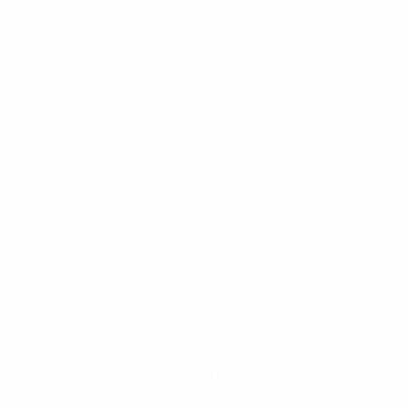
"É um grande prazer ser convidada para estar aqui porque
mas estou convencida de que também poderia aprender a
Lançámos o Quadro de Competências no Futebol Feminino e
para as treinadoras.
Irene Fuhrmann, antiga treinadora principal d
O principal objectivo da estrutura é proporcionar aos e
futebol feminino, melhorando assim a sua capacidade de t
para as treinadoras, aumentar a visibilidade do futebol f
número de mulheres qualificadas pela UEFA, quer treinado
A estrutura sublinha a importância de adaptar o treino e a
de jogadoras.
O crescimento do futebol feminino exige uma maior força 
Veja o quadro (em inglês)
nacionais poderão agora oferecer cursos mais inclusivos 
nível de elite."