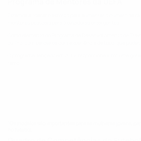
Programa de Mentores da UEFA
Estamos a liderar o esforço para aumentar o número de cl
mentores pessoais para treinadoras emergentes.
Como elemento do Programa de Desenvolvimento de Treina
ou Pro, com parceiros com experiência de topo, que podem p
O programa, lançado em 2019, proporciona à próxima geraç
ramo.
"Os modelos são importantes para as mulheres jovens, para
no futebol.
Quadro de Competências do Futebol