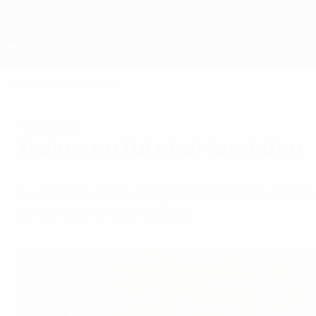
Saltar
para
o
conteúdo
principal
Home
Conteúdo da página
Treinadores
Treino no futebol feminino
A UEFA tem vários programas e muitas iniciat
feminino em toda a Europa.