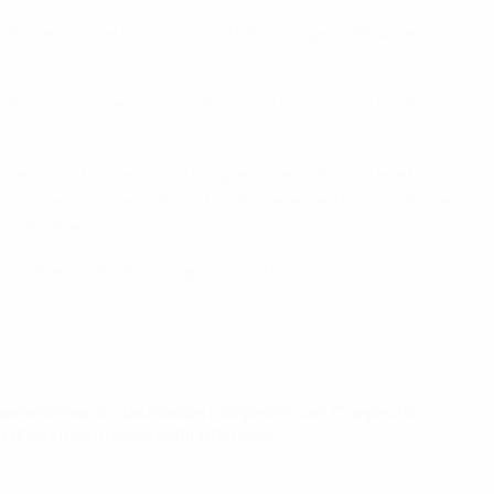
 licenças de treinadora certificadas pela UEFA, seja
s ambiciosas que queiram deixar a sua marca no futebol
licença de treinadora. O programa também oferece bolsas
a mulheres. Os benefícios foram claramente ilustrados em
 por mulheres.
 um aumento de 45% em apenas sete anos.
senvolvimento das nossas competências. O aspecto
ordo com as nossas competências."