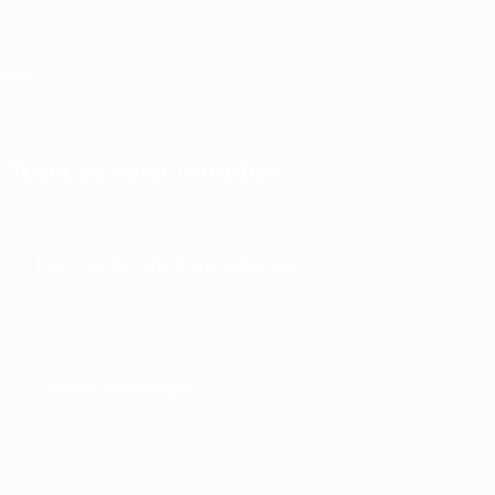
Saltar
para
o
conteúdo
principal
Home
Tópicos relacionados
Formação de treinadores
Treino feminino