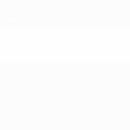
Saltar
para
o
conteúdo
principal
UEFA Sub-19 Feminino
Vídeos
Resumos
UEFA Sub-19 Feminino
Jogos
Notícias
Sorteios
Sobre
Vídeos
Equipas
SITES' DA
REDE UEFA