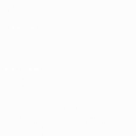
UEFA.com
Fundação
UEFA
MUDAR IDIOMA
Português
English
Français
Deutsch
Русский
Español
Italiano
Português
Privacidade
Termos e condições
Política de cookies
Definições de cookies
© 1998-2026 UEFA. Todos os direitos reservados
A palavra UEFA, o logótipo da UEFA e todas as marcas relativas às
competições da UEFA estão protegidas por marcas registadas e/ou
direitos de autor da UEFA. As referidas marcas registadas não
podem ser utilizadas para qualquer fim comercial. A utilização do