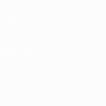
UEFA.com
Fundação
UEFA
MUDAR IDIOMA
Português
English
Français
Deutsch
Русский
Español
Italiano
Português
Privacidade
Termos e condições
Política de cookies
Definições de cookies
© 1998-2026 UEFA. Todos os direitos reservados
A palavra UEFA, o logótipo da UEFA e todas as marcas relativas às
competições da UEFA estão protegidas por marcas registadas e/ou
direitos de autor da UEFA. As referidas marcas registadas não
podem ser utilizadas para qualquer fim comercial. A utilização do