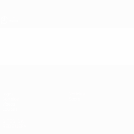
Saltar
para
o
conteúdo
principal
UEFA Sub-19 Feminino
Vídeos
Resumos
UEFA Sub-19 Feminino
Jogos
Notícias
Sorteios
Sobre
Vídeos
Equipas
SITES' DA
REDE UEFA