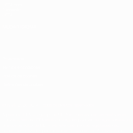
UEFA.com
Fundação
UEFA
MUDAR IDIOMA
Português
English
Français
Deutsch
Русский
Español
Italiano
Português
Privacidade
Termos e condições
Política de cookies
Definições de cookies
© 1998-2026 UEFA. Todos os direitos reservados
A palavra UEFA, o logótipo da UEFA e todas as marcas relativas às
competições da UEFA estão protegidas por marcas registadas e/ou
direitos de autor da UEFA. As referidas marcas registadas não
podem ser utilizadas para qualquer fim comercial. A utilização do