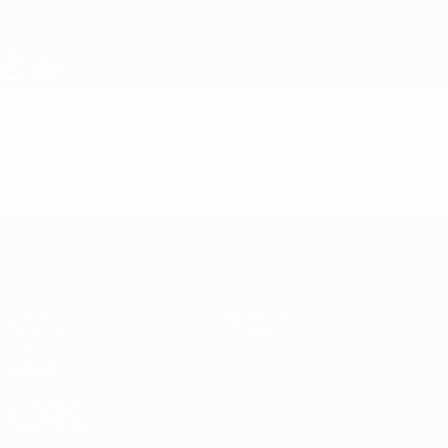
Saltar
para
o
conteúdo
principal
UEFA Sub-19 Feminino
Vídeos
Resumos
UEFA Sub-19 Feminino
Jogos
Notícias
Sorteios
Sobre
Vídeos
Equipas
SITES' DA
REDE UEFA