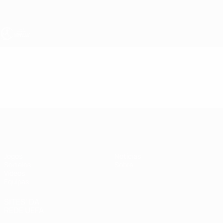
Saltar
para
o
conteúdo
principal
UEFA Sub-19 Feminino
Vídeos
Resumos
UEFA Sub-19 Feminino
Jogos
Notícias
Sorteios
Sobre
Vídeos
Equipas
SITES' DA
REDE UEFA