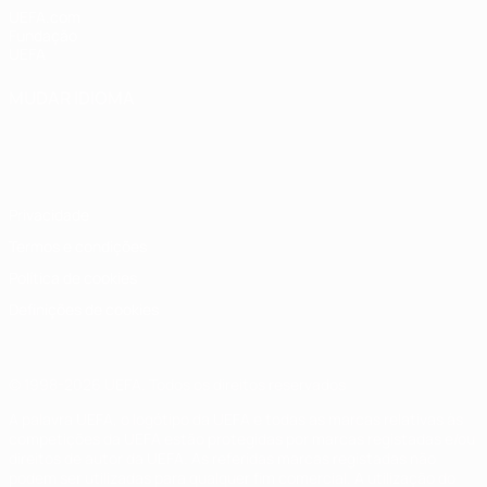
UEFA.com
Fundação
UEFA
MUDAR IDIOMA
Português
English
Français
Deutsch
Русский
Español
Italiano
Português
Privacidade
Termos e condições
Política de cookies
Definições de cookies
© 1998-2026 UEFA. Todos os direitos reservados
A palavra UEFA, o logótipo da UEFA e todas as marcas relativas às
competições da UEFA estão protegidas por marcas registadas e/ou
direitos de autor da UEFA. As referidas marcas registadas não
podem ser utilizadas para qualquer fim comercial. A utilização do