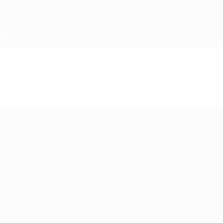
Saltar
para
o
conteúdo
principal
UEFA Sub-19 Feminino
Vídeos
Destaques
UEFA Sub-19 Feminino
Jogos
Notícias
Sorteios
Sobre
Vídeos
Equipas
SITES' DA
REDE UEFA