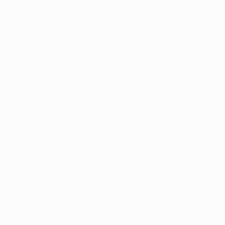
UEFA.com
Fundação
UEFA
MUDAR IDIOMA
Português
English
Français
Deutsch
Русский
Español
Italiano
Português
Privacidade
Termos e condições
Política de cookies
Definições de cookies
© 1998-2026 UEFA. Todos os direitos reservados
A palavra UEFA, o logótipo da UEFA e todas as marcas relativas às
competições da UEFA estão protegidas por marcas registadas e/ou
direitos de autor da UEFA. As referidas marcas registadas não
podem ser utilizadas para qualquer fim comercial. A utilização do