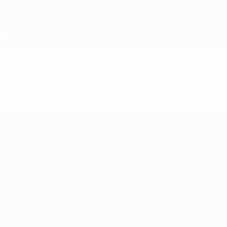
Saltar
para
o
conteúdo
principal
UEFA Sub-19 Feminino
Vídeos
Destaques
UEFA Sub-19 Feminino
Jogos
Notícias
Sorteios
Sobre
Vídeos
Equipas
SITES' DA
REDE UEFA