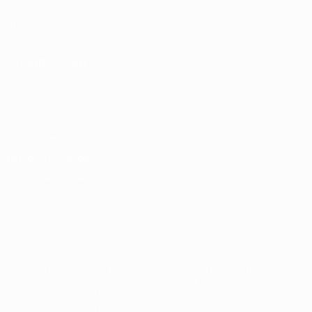
UEFA.com
Fundação
UEFA
MUDAR IDIOMA
Português
English
Français
Deutsch
Русский
Español
Italiano
Português
Privacidade
Termos e condições
Política de cookies
Definições de cookies
© 1998-2026 UEFA. Todos os direitos reservados
A palavra UEFA, o logótipo da UEFA e todas as marcas relativas às
competições da UEFA estão protegidas por marcas registadas e/ou
direitos de autor da UEFA. As referidas marcas registadas não
podem ser utilizadas para qualquer fim comercial. A utilização do