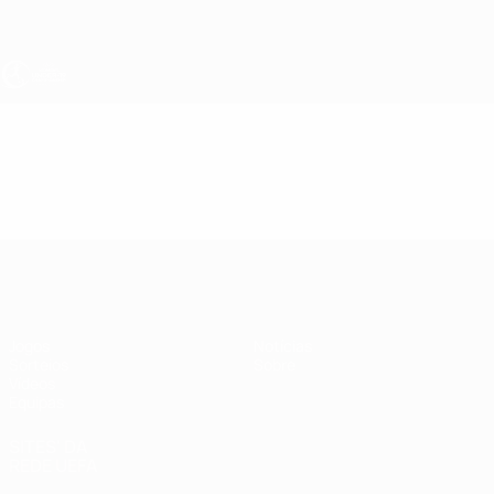
Saltar
para
o
conteúdo
principal
UEFA Sub-19 Feminino
Vídeos
Destaques
UEFA Sub-19 Feminino
Jogos
Notícias
Sorteios
Sobre
Vídeos
Equipas
SITES' DA
REDE UEFA