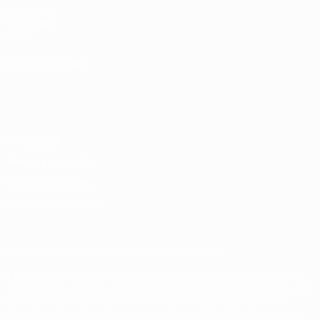
UEFA.com
Fundação
UEFA
MUDAR IDIOMA
Português
English
Français
Deutsch
Русский
Español
Italiano
Português
Privacidade
Termos e condições
Política de cookies
Definições de cookies
© 1998-2026 UEFA. Todos os direitos reservados
A palavra UEFA, o logótipo da UEFA e todas as marcas relativas às
competições da UEFA estão protegidas por marcas registadas e/ou
direitos de autor da UEFA. As referidas marcas registadas não
podem ser utilizadas para qualquer fim comercial. A utilização do