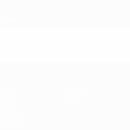
Saltar
para
o
conteúdo
principal
UEFA Sub-19 Feminino
Vídeos
Destaques
UEFA Sub-19 Feminino
Jogos
Notícias
Sorteios
Sobre
Vídeos
Equipas
SITES' DA
REDE UEFA