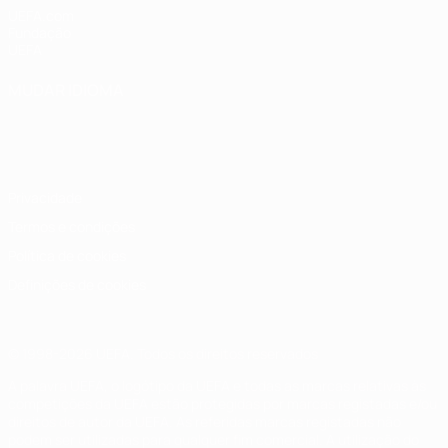
UEFA.com
Fundação
UEFA
MUDAR IDIOMA
Português
English
Français
Deutsch
Русский
Español
Italiano
Português
Privacidade
Termos e condições
Política de cookies
Definições de cookies
© 1998-2026 UEFA. Todos os direitos reservados
A palavra UEFA, o logótipo da UEFA e todas as marcas relativas às
competições da UEFA estão protegidas por marcas registadas e/ou
direitos de autor da UEFA. As referidas marcas registadas não
podem ser utilizadas para qualquer fim comercial. A utilização do