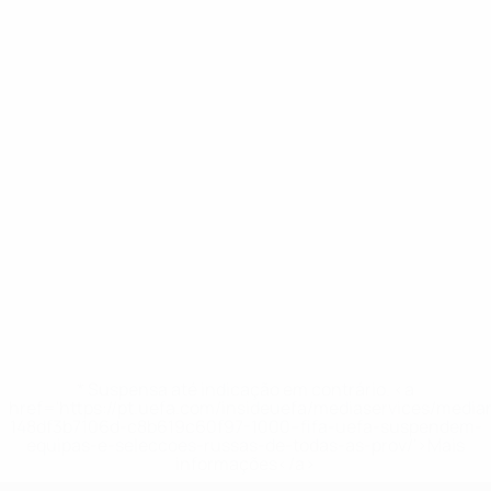
* Suspensa até indicação em contrário. <a
href='https://pt.uefa.com/insideuefa/mediaservices/medi
148df3b7106d-c8b619c60f97-1000--fifa-uefa-suspendem-
equipas-e-seleccoes-russas-de-todas-as-prov/'>Mais
informações</a>