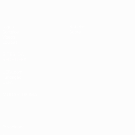
UEFA Sub-19 Feminino
Jogos
Notícias
Sorteios
Sobre
Vídeos
Equipas
SITES' DA
REDE UEFA
UEFA.com
Fundação
UEFA
MUDAR IDIOMA
Português
English
Français
Deutsch
Русский
Español
Italiano
Português
Privacidade