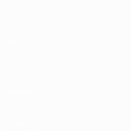
UEFA Sub-19 Feminino
Jogos
Notícias
Sorteios
Sobre
Vídeos
Equipas
SITES' DA
REDE UEFA
UEFA.com
Fundação
UEFA
MUDAR IDIOMA
Português
English
Français
Deutsch
Русский
Español
Italiano
Português
Privacidade