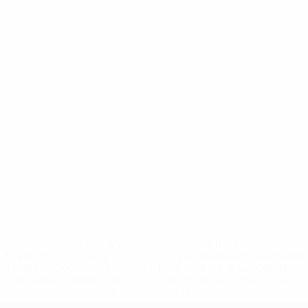
* Suspensa até indicação em contrário. <a
href='https://pt.uefa.com/insideuefa/mediaservices/medi
148df3b7106d-c8b619c60f97-1000--fifa-uefa-suspendem-
equipas-e-seleccoes-russas-de-todas-as-prov/'>Mais
informações</a>