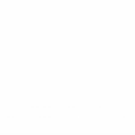
* Suspensa até indicação em contrário. <a
href='https://pt.uefa.com/insideuefa/mediaservices/medi
148df3b7106d-c8b619c60f97-1000--fifa-uefa-suspendem-
equipas-e-seleccoes-russas-de-todas-as-prov/'>Mais
informações</a>