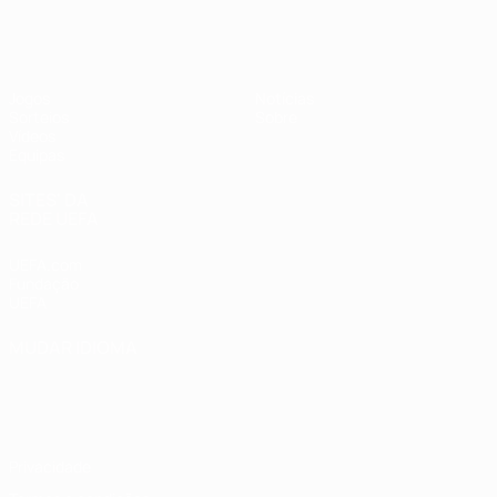
UEFA Sub-19 Feminino
Jogos
Notícias
Sorteios
Sobre
Vídeos
Equipas
SITES' DA
REDE UEFA
UEFA.com
Fundação
UEFA
MUDAR IDIOMA
Português
English
Français
Deutsch
Русский
Español
Italiano
Português
Privacidade