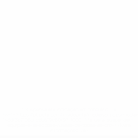
* Suspensa até indicação em contrário. <a
href='https://pt.uefa.com/insideuefa/mediaservices/medi
148df3b7106d-c8b619c60f97-1000--fifa-uefa-suspendem-
equipas-e-seleccoes-russas-de-todas-as-prov/'>Mais
informações</a>