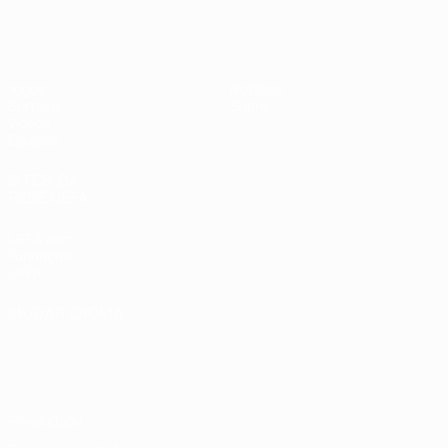
UEFA Sub-19 Feminino
Jogos
Notícias
Sorteios
Sobre
Vídeos
Equipas
SITES' DA
REDE UEFA
UEFA.com
Fundação
UEFA
MUDAR IDIOMA
Português
English
Français
Deutsch
Русский
Español
Italiano
Português
Privacidade