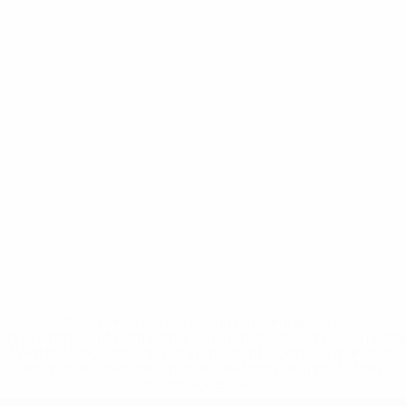
* Suspensa até indicação em contrário. <a
href='https://pt.uefa.com/insideuefa/mediaservices/medi
148df3b7106d-c8b619c60f97-1000--fifa-uefa-suspendem-
equipas-e-seleccoes-russas-de-todas-as-prov/'>Mais
informações</a>