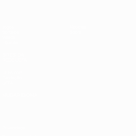
UEFA Sub-19 Feminino
Jogos
Notícias
Sorteios
Sobre
Vídeos
Equipas
SITES' DA
REDE UEFA
UEFA.com
Fundação
UEFA
MUDAR IDIOMA
Português
English
Français
Deutsch
Русский
Español
Italiano
Português
Privacidade