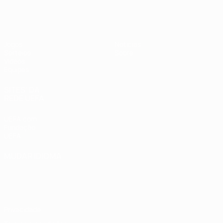
UEFA Sub-19 Feminino
Jogos
Notícias
Sorteios
Sobre
Vídeos
Equipas
SITES' DA
REDE UEFA
UEFA.com
Fundação
UEFA
MUDAR IDIOMA
Português
English
Français
Deutsch
Русский
Español
Italiano
Português
Privacidade