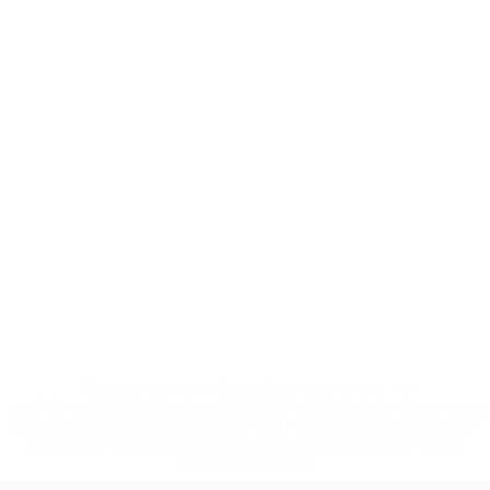
* Suspensa até indicação em contrário. <a
href='https://pt.uefa.com/insideuefa/mediaservices/medi
148df3b7106d-c8b619c60f97-1000--fifa-uefa-suspendem-
equipas-e-seleccoes-russas-de-todas-as-prov/'>Mais
informações</a>