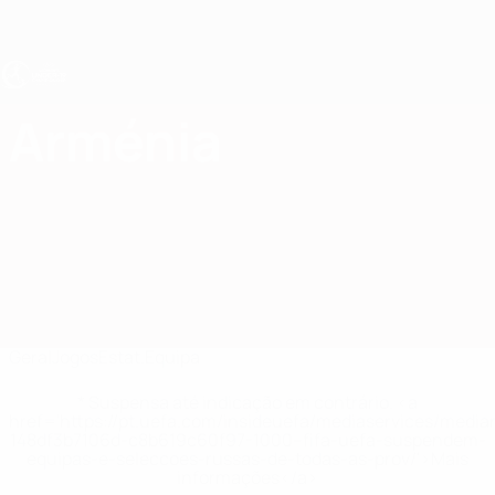
Saltar
para
o
conteúdo
principal
UEFA Sub-19 Feminino
Arménia
Arménia EURO Feminino Sub-19 2027
Geral
Jogos
Estat.
Equipa
* Suspensa até indicação em contrário. <a
href='https://pt.uefa.com/insideuefa/mediaservices/medi
148df3b7106d-c8b619c60f97-1000--fifa-uefa-suspendem-
equipas-e-seleccoes-russas-de-todas-as-prov/'>Mais
informações</a>