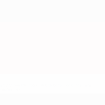
ews/0272-148df3b7106d-c8b619c60f97-1000--fifa-uefa-
rmações</a>