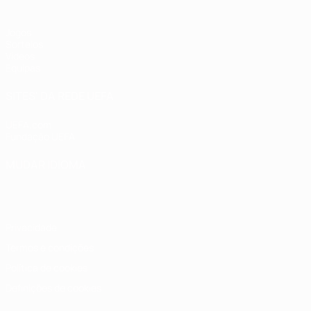
Jogos
Sorteios
Vídeos
Equipas
SITES' DA REDE UEFA
UEFA.com
Fundação UEFA
MUDAR IDIOMA
Português
English
Français
Deutsch
Русский
Español
Italia
Privacidade
Termos e condições
Política de cookies
Definições de cookies