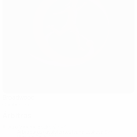
Broadwood
Cumbernauld
Árbitras
Árbitra
Miriama Bočková
SVK
Árbitros(as) assistentes
Ivana Lesková
SVK