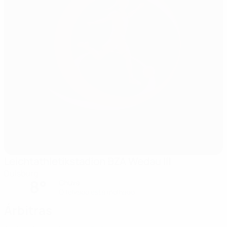
Leichtathletikstadion BZA Wedau III
Duisburg
8°
Chuva
O relvado está molhado
Árbitras