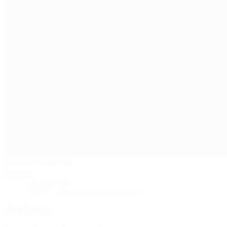
Elbasan Arena
Elbasan
25°
Sol
O relvado está excelente
Árbitras