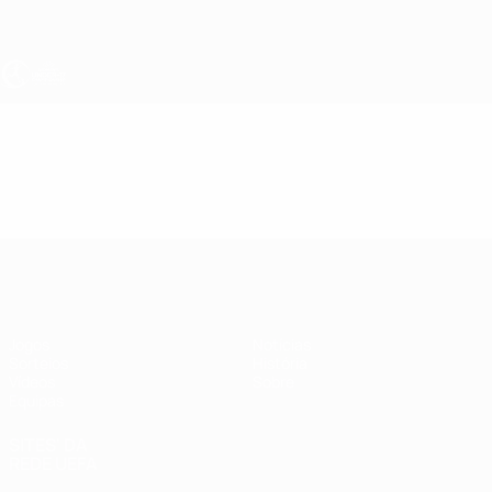
Saltar
para
o
conteúdo
principal
UEFA Sub-17 Feminino
Vídeos
Resumos
UEFA Sub-17 Feminino
Jogos
Notícias
Sorteios
História
Vídeos
Sobre
Equipas
SITES' DA
REDE UEFA