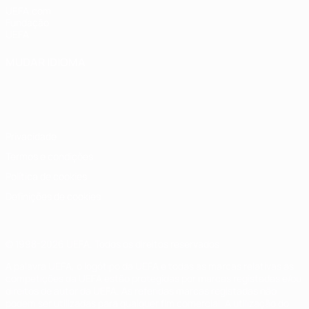
UEFA.com
Fundação
UEFA
MUDAR IDIOMA
Português
English
Français
Deutsch
Русский
Español
Italiano
Português
Privacidade
Termos e condições
Política de cookies
Definições de cookies
© 1998-2026 UEFA. Todos os direitos reservados
A palavra UEFA, o logótipo da UEFA e todas as marcas relativas às
competições da UEFA estão protegidas por marcas registadas e/ou
direitos de autor da UEFA. As referidas marcas registadas não
podem ser utilizadas para qualquer fim comercial. A utilização do