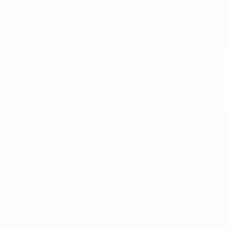
Saltar
para
o
conteúdo
principal
UEFA Sub-17 Feminino
Vídeos
Resumos
UEFA Sub-17 Feminino
Jogos
Notícias
Sorteios
História
Vídeos
Sobre
Equipas
SITES' DA
REDE UEFA