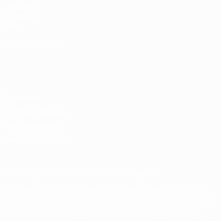
UEFA.com
Fundação
UEFA
MUDAR IDIOMA
Português
English
Français
Deutsch
Русский
Español
Italiano
Português
Privacidade
Termos e condições
Política de cookies
Definições de cookies
© 1998-2026 UEFA. Todos os direitos reservados
A palavra UEFA, o logótipo da UEFA e todas as marcas relativas às
competições da UEFA estão protegidas por marcas registadas e/ou
direitos de autor da UEFA. As referidas marcas registadas não
podem ser utilizadas para qualquer fim comercial. A utilização do