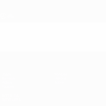
Saltar
para
o
conteúdo
principal
UEFA Sub-17 Feminino
Vídeos
Destaques
UEFA Sub-17 Feminino
Jogos
Notícias
Sorteios
História
Vídeos
Sobre
Equipas
SITES' DA
REDE UEFA