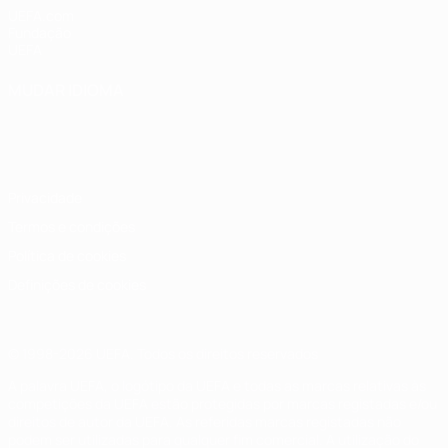
UEFA.com
Fundação
UEFA
MUDAR IDIOMA
Português
English
Français
Deutsch
Русский
Español
Italiano
Português
Privacidade
Termos e condições
Política de cookies
Definições de cookies
© 1998-2026 UEFA. Todos os direitos reservados
A palavra UEFA, o logótipo da UEFA e todas as marcas relativas às
competições da UEFA estão protegidas por marcas registadas e/ou
direitos de autor da UEFA. As referidas marcas registadas não
podem ser utilizadas para qualquer fim comercial. A utilização do