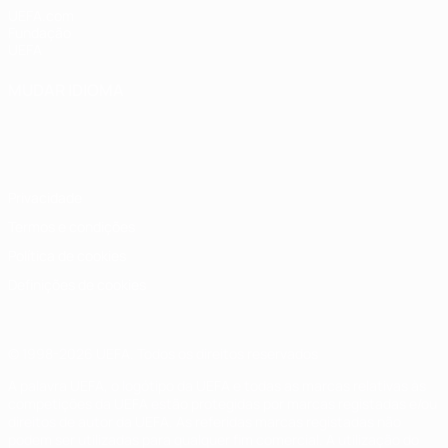
UEFA.com
Fundação
UEFA
MUDAR IDIOMA
Português
English
Français
Deutsch
Русский
Español
Italiano
Português
Privacidade
Termos e condições
Política de cookies
Definições de cookies
© 1998-2026 UEFA. Todos os direitos reservados
A palavra UEFA, o logótipo da UEFA e todas as marcas relativas às
competições da UEFA estão protegidas por marcas registadas e/ou
direitos de autor da UEFA. As referidas marcas registadas não
podem ser utilizadas para qualquer fim comercial. A utilização do