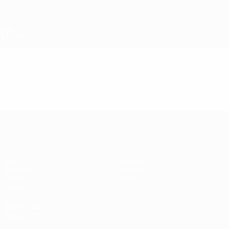
Saltar
para
o
conteúdo
principal
UEFA Sub-17 Feminino
Vídeos
Destaques
UEFA Sub-17 Feminino
Jogos
Notícias
Sorteios
História
Vídeos
Sobre
Equipas
SITES' DA
REDE UEFA