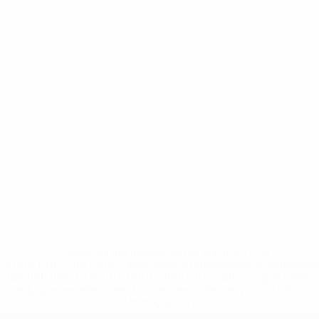
* Suspensa até indicação em contrário. <a
href='https://pt.uefa.com/insideuefa/mediaservices/medi
148df3b7106d-c8b619c60f97-1000--fifa-uefa-suspendem-
equipas-e-seleccoes-russas-de-todas-as-prov/'>Mais
informações</a>