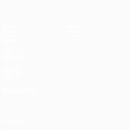
UEFA Sub-17 Feminino
Jogos
Notícias
Sorteios
História
Vídeos
Sobre
Equipas
SITES' DA
REDE UEFA
UEFA.com
Fundação
UEFA
MUDAR IDIOMA
Português
English
Français
Deutsch
Русский
Español
Italiano
Português
Privacidade