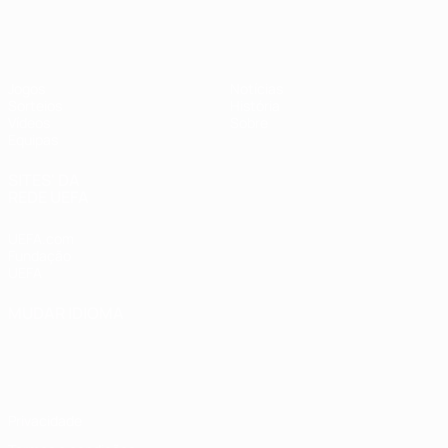
UEFA Sub-17 Feminino
Jogos
Notícias
Sorteios
História
Vídeos
Sobre
Equipas
SITES' DA
REDE UEFA
UEFA.com
Fundação
UEFA
MUDAR IDIOMA
Português
English
Français
Deutsch
Русский
Español
Italiano
Português
Privacidade