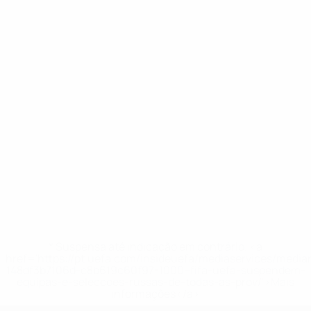
* Suspensa até indicação em contrário. <a
href='https://pt.uefa.com/insideuefa/mediaservices/medi
148df3b7106d-c8b619c60f97-1000--fifa-uefa-suspendem-
equipas-e-seleccoes-russas-de-todas-as-prov/'>Mais
informações</a>