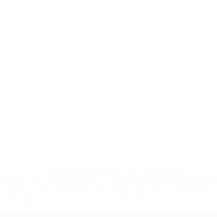
* Suspensa até indicação em contrário. <a
href='https://pt.uefa.com/insideuefa/mediaservices/medi
148df3b7106d-c8b619c60f97-1000--fifa-uefa-suspendem-
equipas-e-seleccoes-russas-de-todas-as-prov/'>Mais
informações</a>