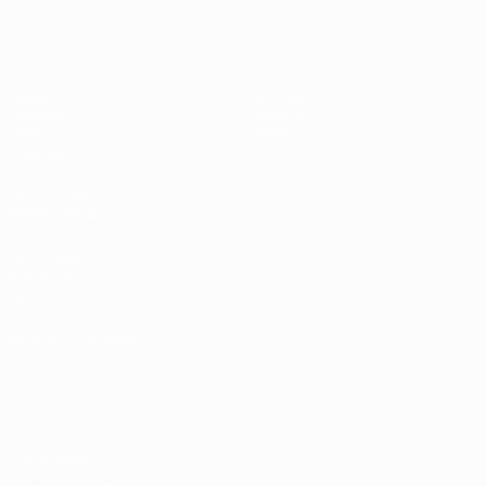
UEFA Sub-17 Feminino
Jogos
Notícias
Sorteios
História
Vídeos
Sobre
Equipas
SITES' DA
REDE UEFA
UEFA.com
Fundação
UEFA
MUDAR IDIOMA
Português
English
Français
Deutsch
Русский
Español
Italiano
Português
Privacidade