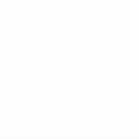
* Suspensa até indicação em contrário. <a
href='https://pt.uefa.com/insideuefa/mediaservices/medi
148df3b7106d-c8b619c60f97-1000--fifa-uefa-suspendem-
equipas-e-seleccoes-russas-de-todas-as-prov/'>Mais
informações</a>