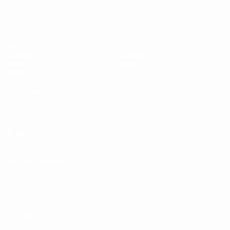
UEFA Sub-17 Feminino
Jogos
Notícias
Sorteios
História
Vídeos
Sobre
Equipas
SITES' DA
REDE UEFA
UEFA.com
Fundação
UEFA
MUDAR IDIOMA
Português
English
Français
Deutsch
Русский
Español
Italiano
Português
Privacidade