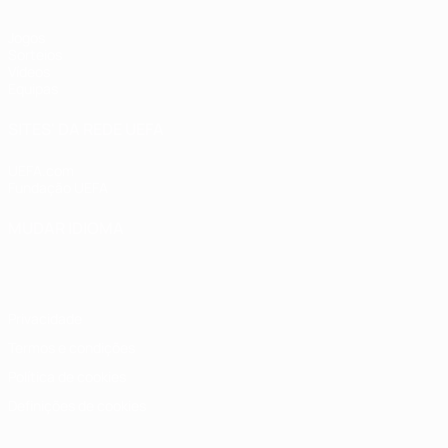
Jogos
Sorteios
Vídeos
Equipas
SITES' DA REDE UEFA
UEFA.com
Fundação UEFA
MUDAR IDIOMA
Português
English
Français
Deutsch
Русский
Español
Italia
Privacidade
Termos e condições
Política de cookies
Definições de cookies