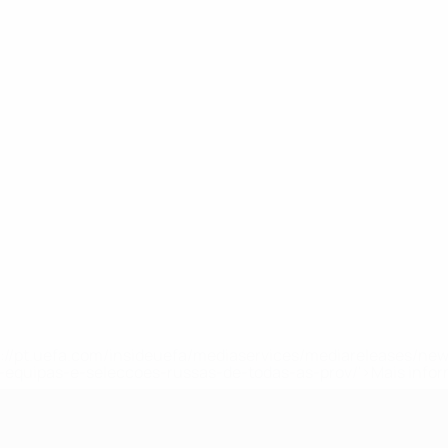
tps://pt.uefa.com/insideuefa/mediaservices/mediareleases/n
equipas-e-seleccoes-russas-de-todas-as-prov/'>Mais info