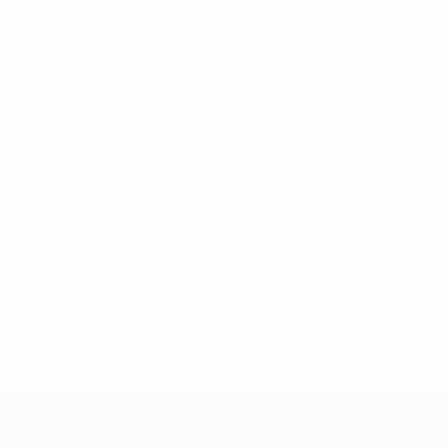
* Suspensa até indicação em contrário. <a href='ht
suspendem-
UEFA Sub-17 Feminino