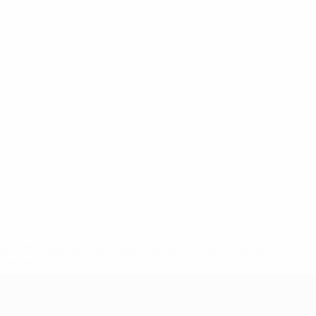
ews/0272-148df3b7106d-c8b619c60f97-1000--fifa-uefa-
rmações</a>