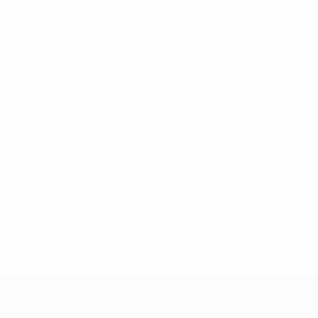
tps://pt.uefa.com/insideuefa/mediaservices/mediareleases/n
equipas-e-seleccoes-russas-de-todas-as-prov/'>Mais info