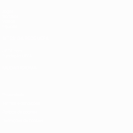
Jogos
Sorteios
Vídeos
Equipas
SITES' DA REDE UEFA
UEFA.com
Fundação UEFA
MUDAR IDIOMA
Português
English
Français
Deutsch
Русский
Español
Italia
Privacidade
Termos e condições
Política de cookies
Definições de cookies