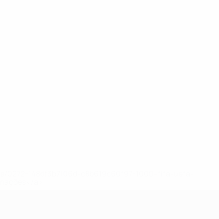
ews/0272-148df3b7106d-c8b619c60f97-1000--fifa-uefa-
rmações</a>