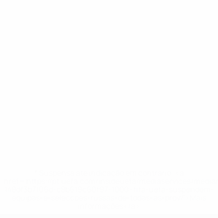
* Suspensa até indicação em contrário. <a
href='https://pt.uefa.com/insideuefa/mediaservices/medi
148df3b7106d-c8b619c60f97-1000--fifa-uefa-suspendem-
equipas-e-seleccoes-russas-de-todas-as-prov/'>Mais
informações</a>