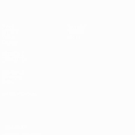
UEFA Sub-17 Feminino
Jogos
Notícias
Sorteios
História
Vídeos
Sobre
Equipas
SITES' DA
REDE UEFA
UEFA.com
Fundação
UEFA
MUDAR IDIOMA
Português
English
Français
Deutsch
Русский
Español
Italiano
Português
Privacidade