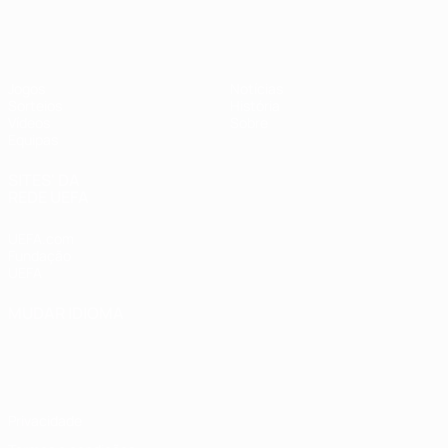
UEFA Sub-17 Feminino
Jogos
Notícias
Sorteios
História
Vídeos
Sobre
Equipas
SITES' DA
REDE UEFA
UEFA.com
Fundação
UEFA
MUDAR IDIOMA
Português
English
Français
Deutsch
Русский
Español
Italiano
Português
Privacidade