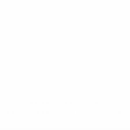
* Suspensa até indicação em contrário. <a
href='https://pt.uefa.com/insideuefa/mediaservices/medi
148df3b7106d-c8b619c60f97-1000--fifa-uefa-suspendem-
equipas-e-seleccoes-russas-de-todas-as-prov/'>Mais
informações</a>