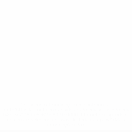
* Suspensa até indicação em contrário. <a
href='https://pt.uefa.com/insideuefa/mediaservices/medi
148df3b7106d-c8b619c60f97-1000--fifa-uefa-suspendem-
equipas-e-seleccoes-russas-de-todas-as-prov/'>Mais
informações</a>