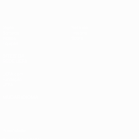
UEFA Sub-17 Feminino
Jogos
Notícias
Sorteios
História
Vídeos
Sobre
Equipas
SITES' DA
REDE UEFA
UEFA.com
Fundação
UEFA
MUDAR IDIOMA
Português
English
Français
Deutsch
Русский
Español
Italiano
Português
Privacidade