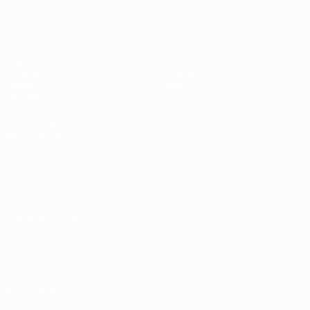
UEFA Sub-17 Feminino
Jogos
Notícias
Sorteios
História
Vídeos
Sobre
Equipas
SITES' DA
REDE UEFA
UEFA.com
Fundação
UEFA
MUDAR IDIOMA
Português
English
Français
Deutsch
Русский
Español
Italiano
Português
Privacidade