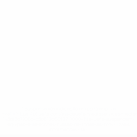
* Suspensa até indicação em contrário. <a
href='https://pt.uefa.com/insideuefa/mediaservices/medi
148df3b7106d-c8b619c60f97-1000--fifa-uefa-suspendem-
equipas-e-seleccoes-russas-de-todas-as-prov/'>Mais
informações</a>