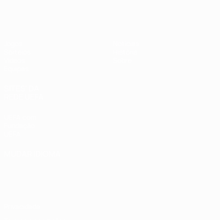
UEFA Sub-17 Feminino
Jogos
Notícias
Sorteios
História
Vídeos
Sobre
Equipas
SITES' DA
REDE UEFA
UEFA.com
Fundação
UEFA
MUDAR IDIOMA
Português
English
Français
Deutsch
Русский
Español
Italiano
Português
Privacidade