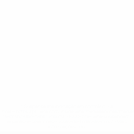
* Suspensa até indicação em contrário. <a
href='https://pt.uefa.com/insideuefa/mediaservices/medi
148df3b7106d-c8b619c60f97-1000--fifa-uefa-suspendem-
equipas-e-seleccoes-russas-de-todas-as-prov/'>Mais
informações</a>