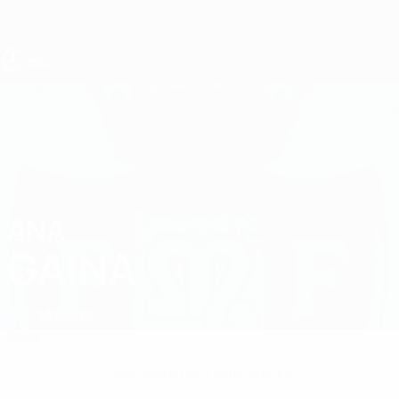
Saltar
para
o
conteúdo
principal
UEFA Sub-17 Feminino
ANA
Ana Gaina Estatísticas
GAINA
Rep. Moldava
Geral
Sem dados para este jogador