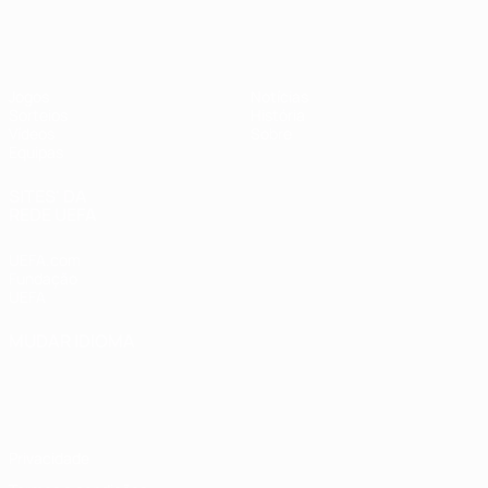
UEFA Sub-17 Feminino
Jogos
Notícias
Sorteios
História
Vídeos
Sobre
Equipas
SITES' DA
REDE UEFA
UEFA.com
Fundação
UEFA
MUDAR IDIOMA
Português
English
Français
Deutsch
Русский
Español
Italiano
Português
Privacidade