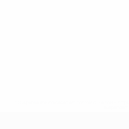
* Suspensa até indicação em contrário. <a href='ht
suspendem-
UEFA Sub-17 Feminino