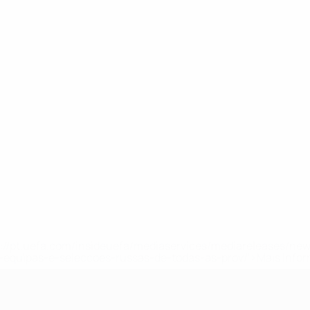
tps://pt.uefa.com/insideuefa/mediaservices/mediareleases/n
equipas-e-seleccoes-russas-de-todas-as-prov/'>Mais info