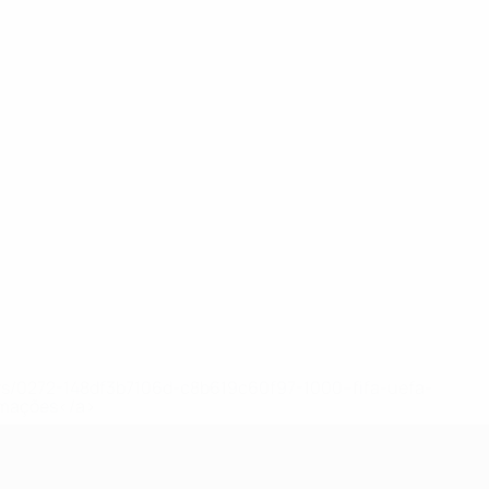
ews/0272-148df3b7106d-c8b619c60f97-1000--fifa-uefa-
rmações</a>