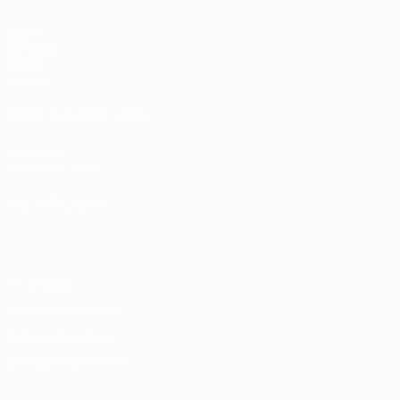
Jogos
Sorteios
Vídeos
Equipas
SITES' DA REDE UEFA
UEFA.com
Fundação UEFA
MUDAR IDIOMA
Português
English
Français
Deutsch
Русский
Español
Italia
Privacidade
Termos e condições
Política de cookies
Definições de cookies