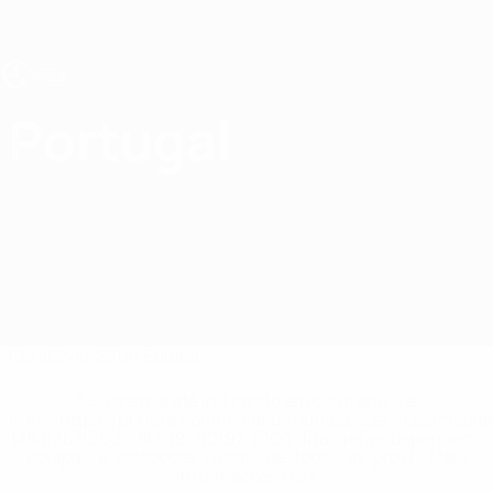
Saltar
para
o
conteúdo
principal
UEFA Sub-17 Feminino
Portugal
Portugal EURO Feminino Sub-17 2027
Geral
Jogos
Estat.
Equipa
* Suspensa até indicação em contrário. <a
href='https://pt.uefa.com/insideuefa/mediaservices/medi
148df3b7106d-c8b619c60f97-1000--fifa-uefa-suspendem-
equipas-e-seleccoes-russas-de-todas-as-prov/'>Mais
informações</a>