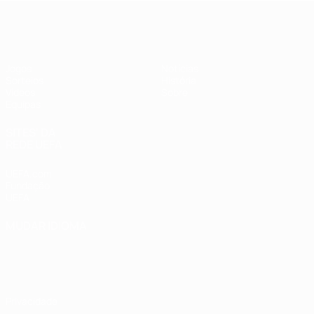
UEFA Sub-17 Feminino
Jogos
Notícias
Sorteios
História
Vídeos
Sobre
Equipas
SITES' DA
REDE UEFA
UEFA.com
Fundação
UEFA
MUDAR IDIOMA
Português
English
Français
Deutsch
Русский
Español
Italiano
Português
Privacidade