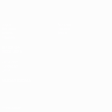
UEFA Sub-17 Feminino
Jogos
Notícias
Sorteios
História
Vídeos
Sobre
Equipas
SITES' DA
REDE UEFA
UEFA.com
Fundação
UEFA
MUDAR IDIOMA
Português
English
Français
Deutsch
Русский
Español
Italiano
Português
Privacidade