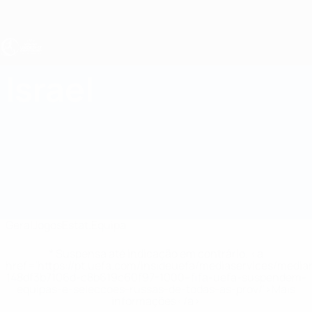
Saltar
para
o
conteúdo
principal
UEFA Sub-17 Feminino
Israel
Israel EURO Feminino Sub-17 2027
Geral
Jogos
Estat.
Equipa
* Suspensa até indicação em contrário. <a
href='https://pt.uefa.com/insideuefa/mediaservices/medi
148df3b7106d-c8b619c60f97-1000--fifa-uefa-suspendem-
equipas-e-seleccoes-russas-de-todas-as-prov/'>Mais
informações</a>