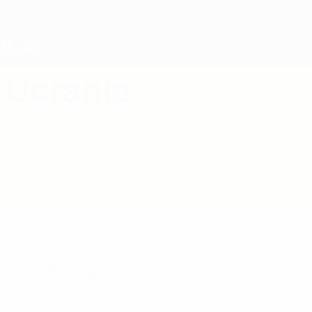
Saltar
para
o
conteúdo
principal
UEFA Sub-17 Feminino
Ucrânia
Ucrânia EURO Feminino Sub-17 2027
Geral
Jogos
Estat.
Equipa
* Suspensa até indicação em contrário. <a
href='https://pt.uefa.com/insideuefa/mediaservices/medi
148df3b7106d-c8b619c60f97-1000--fifa-uefa-suspendem-
equipas-e-seleccoes-russas-de-todas-as-prov/'>Mais
informações</a>