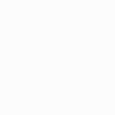
UEFA Sub-17 Feminino
Jogos
Notícias
Sorteios
História
Vídeos
Sobre
Equipas
SITES' DA
REDE UEFA
UEFA.com
Fundação
UEFA
MUDAR IDIOMA
Português
English
Français
Deutsch
Русский
Español
Italiano
Português
Privacidade